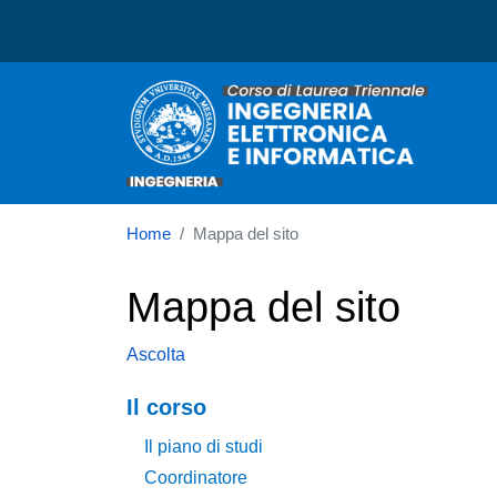
Corso di laurea in Ingegne
Home
Mappa del sito
Mappa del sito
Ascolta
Navigazione principale
Il corso
Il piano di studi
Coordinatore