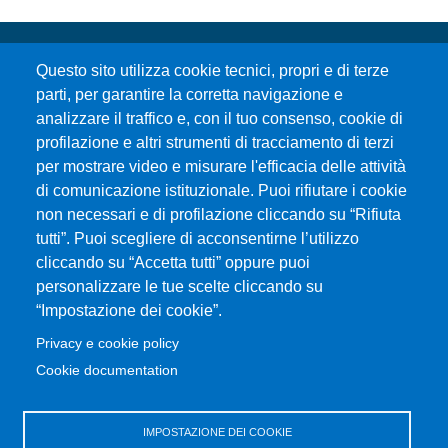
Questo sito utilizza cookie tecnici, propri e di terze
parti, per garantire la corretta navigazione e
analizzare il traffico e, con il tuo consenso, cookie di
profilazione e altri strumenti di tracciamento di terzi
per mostrare video e misurare l'efficacia delle attività
Università degli Studi di Messina
di comunicazione istituzionale. Puoi rifiutare i cookie
Piazza Pugliatti, 1 - 98122 Messina
non necessari e di profilazione cliccando su “Rifiuta
Cod. Fiscale 80004070837
tutti”. Puoi scegliere di acconsentirne l’utilizzo
P.IVA 00724160833
cliccando su “Accetta tutti” oppure puoi
Centralino: 090 676 1
personalizzare le tue scelte cliccando su
MENÙ SOCIAL
“Impostazione dei cookie”.
Privacy e cookie policy
MENÙ FOOTER 1
Cookie documentation
Accessibilità
Privacy e cookie policy
Mappa del sito
IMPOSTAZIONE DEI COOKIE