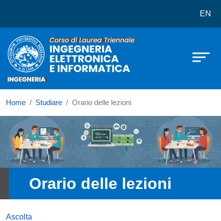
Corso di laurea in Ingegneria Elett
Salta al contenuto principale
EN
Home
Studiare
Orario delle lezioni
Immagine
Orario delle lezioni
Ascolta