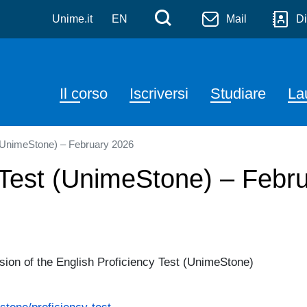
ria Elettronica e Informat
Salta al contenuto principale
Menù di servizi
Cerca
Unime.it
EN
Mail
Di
Navigazione principale
Il corso
Iscriversi
Studiare
La
 (UnimeStone) – February 2026
y Test (UnimeStone) – Febr
ession of the English Proficiency Test (UnimeStone)