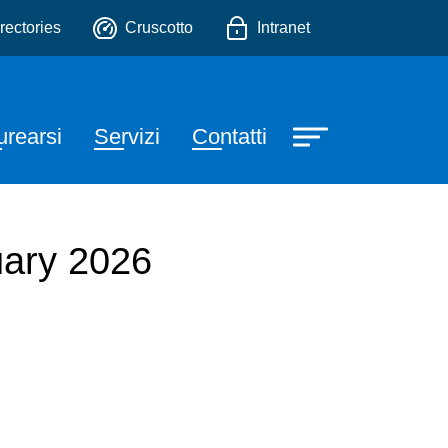
ica
o
rectories
Cruscotto
Intranet
urearsi
Servizi
Contatti
uary 2026