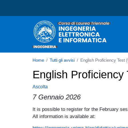
Corso di laurea in Ingegne
Home
Tutti gli avvisi
English Proficiency Test
English Proficienc
Ascolta
7 Gennaio 2026
It is possible to register for the February s
Paragrafo
All information is available at: